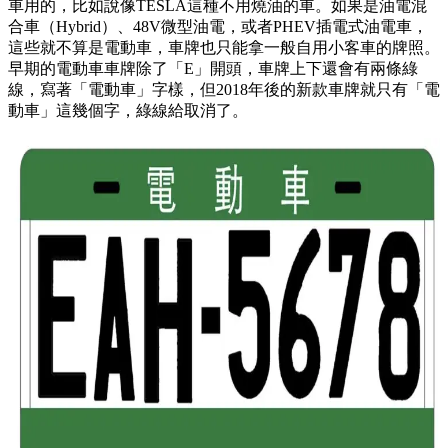
車用的，比如說像TESLA這種不用燒油的車。如果是油電混
合車（Hybrid）、48V微型油電，或者PHEV插電式油電車，
這些就不算是電動車，車牌也只能拿一般自用小客車的牌照。
早期的電動車車牌除了「E」開頭，車牌上下還會有兩條綠
線，寫著「電動車」字樣，但2018年後的新款車牌就只有「電
動車」這幾個字，綠線給取消了。