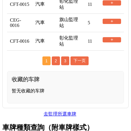
彰化監理
+
汽車
CFT-0015
11
站
旗山監理
CEG-
+
汽車
5
0016
站
彰化監理
+
汽車
CFT-0016
11
站
下一页
1
2
3
收藏的车牌
暂无收藏的车牌
去監理所選車牌
車牌種類查詢（附車牌樣式）