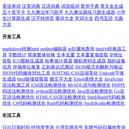
英语单词
汉英词典
汉语词典
词语组词
新华字典
英文名生成
五十音字卡
九九乘法学习助手
九九乘法题练习题生成器
小学
生计算题生成
汉字转拼音
唐诗大全
宋词大全
四书五经
元曲
大全
开发工具
markdown转换html
ueditor编辑器
ip归属地查询
html/js转换器工
具
字数统计
简体繁体转换
文本去重
文本重复项提取
IP地址
提取
ICO图标生成器
哈希值计算器
随机密码生成器
我的设备
信息
存储单位换算
正则表达式测试
JSON格式化解析与验证
JSON代码修改对比工具
JS/HTML/CSS压缩美化
Unicode字体
生成器
html链接提取器
颜文字大全
Emoji表情大全
JavaScript
语法检测工具
ES6语法检测优化
MySQL语句检测优化
PHP代
码语法检测优化
python语法检测优化
Java语法检测优化
Go语
言语法检测优化
HTML/CSS语法检测优化
Shell/Bash代码检测
优化
C#代码检测优化
Rust代码检测优化
Swift/Kotlin检测优化
生活工具
日出日落时间
经纬度查询
台湾车牌选号
车牌号码归属地查询