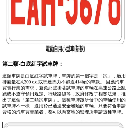
第二類-白底紅字試車牌：
這類車牌是白底紅字試車牌，車牌的第一個字是「試」，適用
排氣量在4,200 c.c.或馬達馬力不超過414hp的車款。 因應汽車
買賣行業的需求，避免那些掛著試車牌的車輛在高速公路上亂
跑或不遵守領用規定、行駛路線等，政府修改了相關法規，推
出了這個「第二類試車牌」。這種車牌跟研發中的車輛使用的
試車牌不一樣，適用於已通過安全審驗的車輛。只要符合申請
資格的汽車買賣業者，都可以向當地的監理所申請這種車牌。